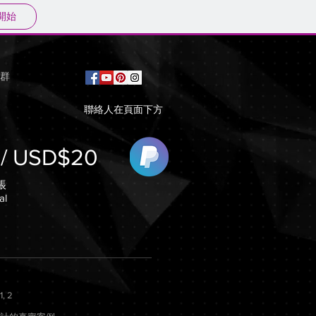
開始
群
聯絡人在頁面下方
/ USD$20
帳
al
1, 2