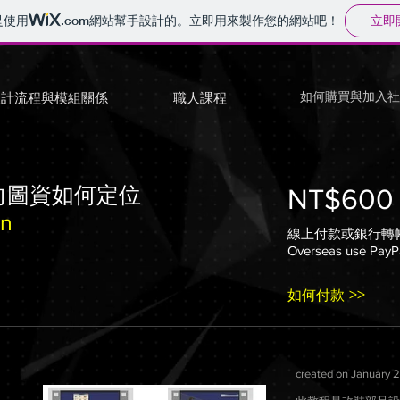
立即
是使用
.com
網站幫手設計的。立即用來製作您的網站吧！
設計流程與模組關係
職人課程
如何購買與加入社
向圖資如何定位
NT$600 
on
線上付款或銀行轉
Overseas use PayP
>>
如何付款
created on January 2