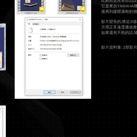
此教程是改裝部品設
它是來自YAMAH
後再到建模過程的側錄
影片蠻長的,將近31
方用正常速度播放會
​如果還有不熟的話,
影片資料量: 2部影片,