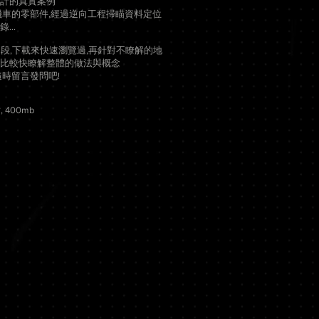
計的真實案例
A機車的零部件,經過逆向工程掃瞄資料定位
...
多段,下載來快速瀏覽過,再針對不瞭解的地
比較快瞭解整體的做法與概念
隨時留言發問吧!
 400mb